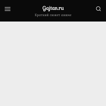
Перейти
Gajtan.ru
к
содержанию
Краткий сюжет аниме