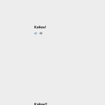
Кэйон!
48
Кэйон!!