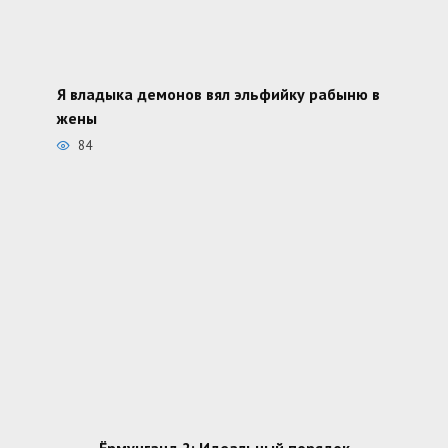
Я владыка демонов вял эльфийку рабыню в
жены
84
Ёрмунганд 2: Идеальный порядок