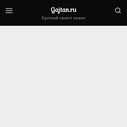
Перейти
Gajtan.ru
к
содержанию
Краткий сюжет аниме