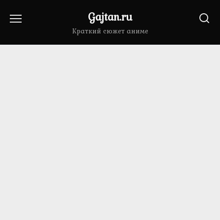
Перейти
Gajtan.ru
к
содержанию
Краткий сюжет аниме