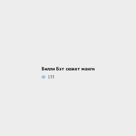
Билли Бэт сюжет манги
133