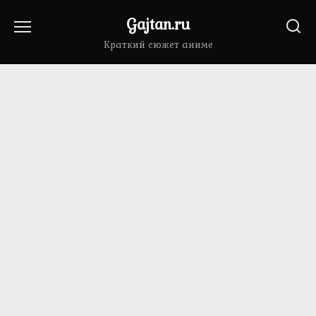
Перейти
Gajtan.ru
к
содержанию
Краткий сюжет аниме