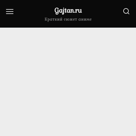
Перейти
Gajtan.ru
к
содержанию
Краткий сюжет аниме