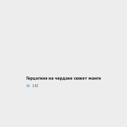
Герцогиня на чердаке сюжет манги
142