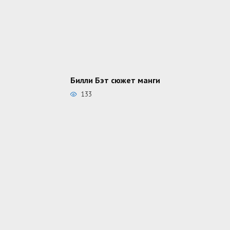
Билли Бэт сюжет манги
133