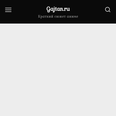
Перейти
Gajtan.ru
к
содержанию
Краткий сюжет аниме