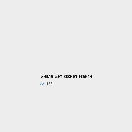
Билли Бэт сюжет манги
133