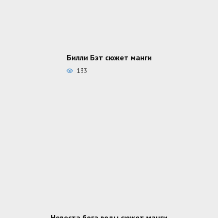
Билли Бэт сюжет манги
133
Невеста бога воды сюжет манги