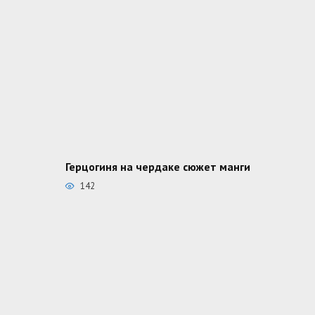
Герцогиня на чердаке сюжет манги
142