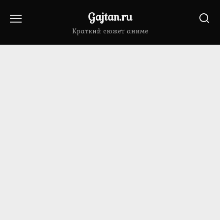
Перейти
Gajtan.ru
к
содержанию
Краткий сюжет аниме