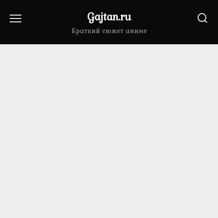
Перейти
Gajtan.ru
к
содержанию
Краткий сюжет аниме