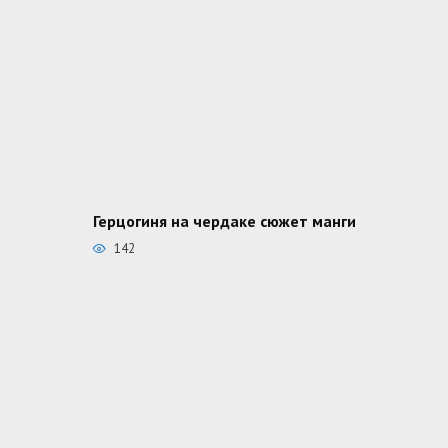
Герцогиня на чердаке сюжет манги
142