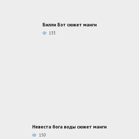
Билли Бэт сюжет манги
133
Невеста бога воды сюжет манги
150