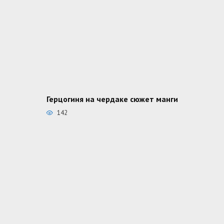
Герцогиня на чердаке сюжет манги
142