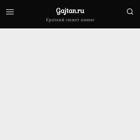
Перейти
Gajtan.ru
к
содержанию
Краткий сюжет аниме