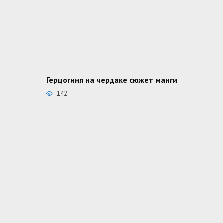
Герцогиня на чердаке сюжет манги
142