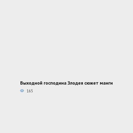
Выходной господина Злодея сюжет манги
165