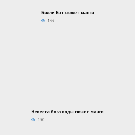
Билли Бэт сюжет манги
133
Невеста бога воды сюжет манги
150