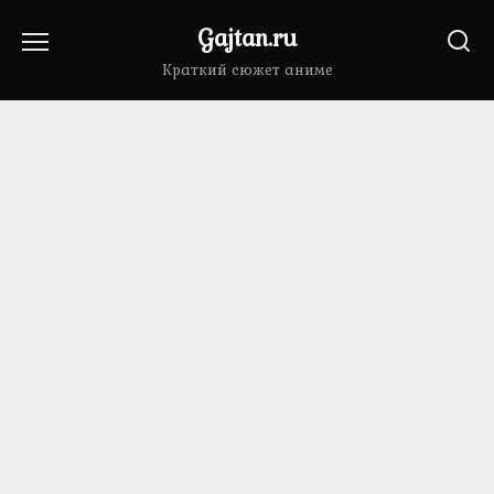
Перейти
Gajtan.ru
к
содержанию
Краткий сюжет аниме