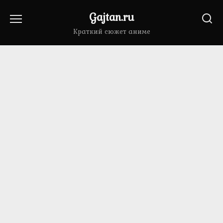
Перейти
Gajtan.ru
к
содержанию
Краткий сюжет аниме