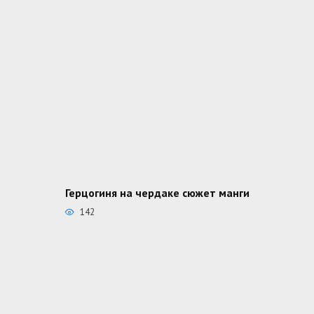
Герцогиня на чердаке сюжет манги
142