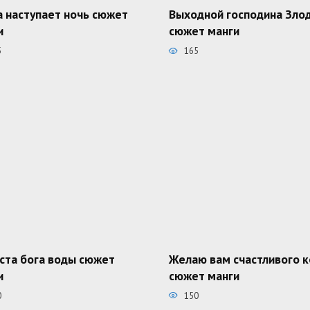
а наступает ночь сюжет
Выходной господина Зло
и
сюжет манги
5
165
ста бога воды сюжет
Желаю вам счастливого 
и
сюжет манги
0
150