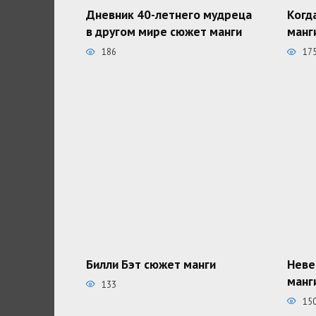
Дневник 40-летнего мудреца
Когд
в другом мире сюжет манги
манг
186
17
Билли Бэт сюжет манги
Неве
манг
133
15