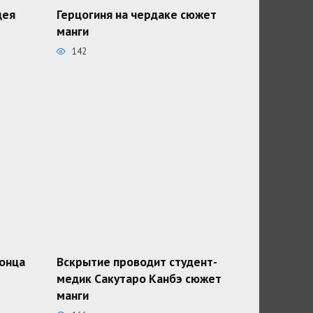
дея
Герцогиня на чердаке сюжет
манги
142
конца
Вскрытие проводит студент-
медик Сакутаро Канбэ сюжет
манги