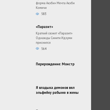
форма Акэби» Мечта Акэби
Комичи
583
«Паразит»
Краткий сюжет «Паразит»
Однажды Синити Идзуми
приснился
564
Перерождение: Монстр
Я владыка демонов вял
эльфийку рабыню в жены