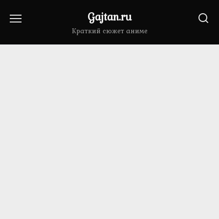
Перейти
Gajtan.ru
к
содержанию
Краткий сюжет аниме