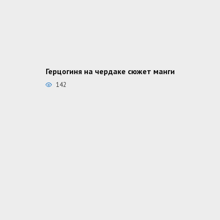
Герцогиня на чердаке сюжет манги
142