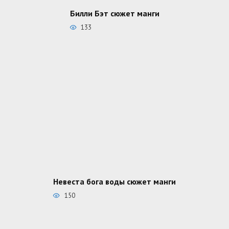
Билли Бэт сюжет манги
133
Невеста бога воды сюжет манги
150