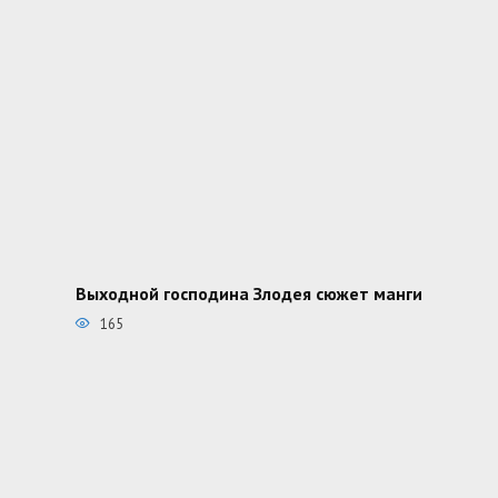
Выходной господина Злодея сюжет манги
165