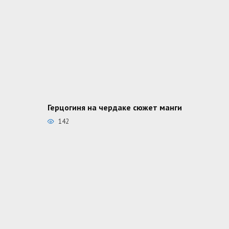
Герцогиня на чердаке сюжет манги
142