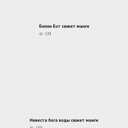
Билли Бэт сюжет манги
133
Невеста бога воды сюжет манги
150