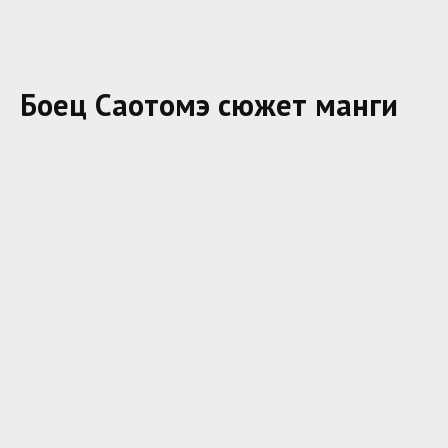
Боец Саотомэ сюжет манги