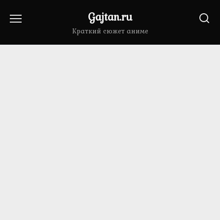
Перейти
Gajtan.ru
к
содержанию
Краткий сюжет аниме