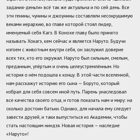
задания-деньги» всё так же актуальна и по сей день. Все
эти генины, чунины и джоунины составляли несокрушимую
веками иерархию, во главе которой стоял лидер,
именуемый себя Кагэ. В Конохе главу было принято
называть Хокагэ, кем сейчас и является Наруто. Будучи
изгоем с животным внутри себя, он заслужил доверие
всех тех, кто его окружал. Наруто был сильным, смелым,
преданным, упёртым и очень целеустремлённым. Но
история о нём подошла к концу. В этой части вселенной,
нам расскажут историю его сына — Боруто, который
избрал для себя совсем иной путь. Парень унаследовал
все качества своего отца, и готов показать нам и миру: на
сколько достоин батьки. Однако, для начала ему следует
завести друзей, и таки выпуститься из Академии, чтобы
стать настоящим ниндзя. Новая история — наследие
«Наруто»!