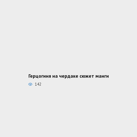
Герцогиня на чердаке сюжет манги
142