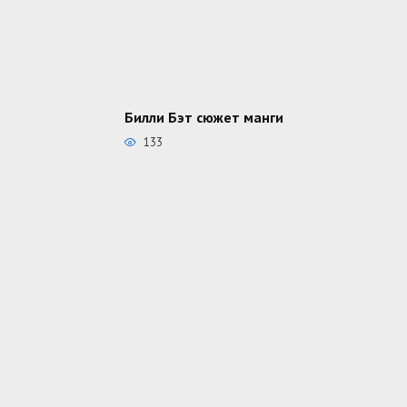
Билли Бэт сюжет манги
133