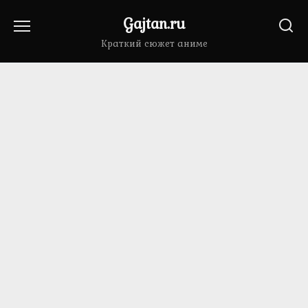
Перейти
Gajtan.ru
к
содержанию
Краткий сюжет аниме