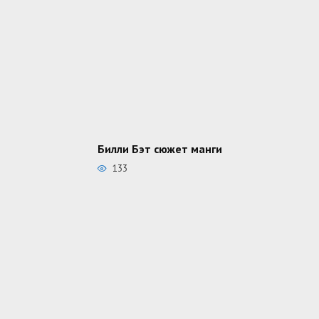
Билли Бэт сюжет манги
133