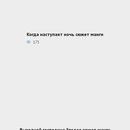
Когда наступает ночь сюжет манги
175
Выходной господина Злодея сюжет манги