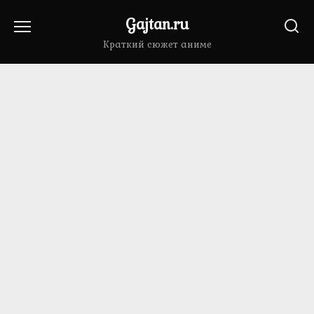
Перейти
Gajtan.ru
к
содержанию
Краткий сюжет аниме