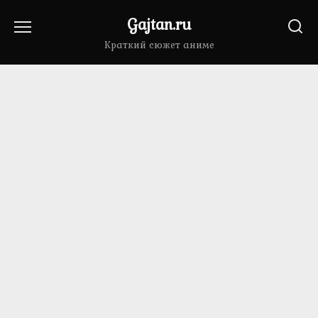
Перейти
Gajtan.ru
к
содержанию
Краткий сюжет аниме