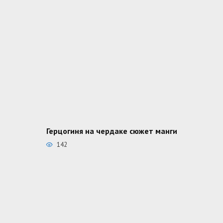
Герцогиня на чердаке сюжет манги
142