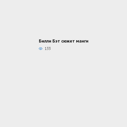
Билли Бэт сюжет манги
133