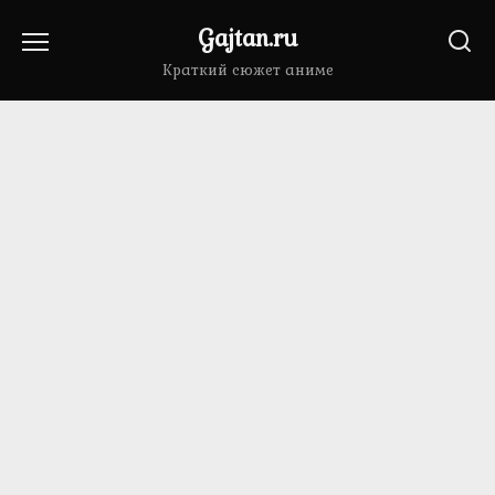
Перейти
Gajtan.ru
к
содержанию
Краткий сюжет аниме