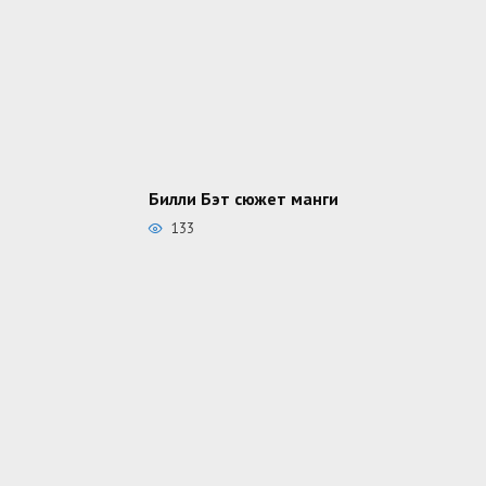
Билли Бэт сюжет манги
133