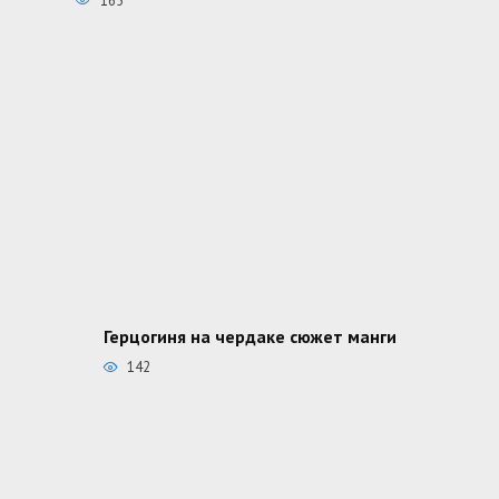
165
Герцогиня на чердаке сюжет манги
142