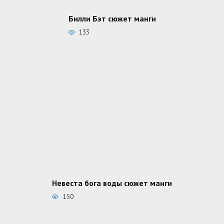
Билли Бэт сюжет манги
133
Невеста бога воды сюжет манги
150