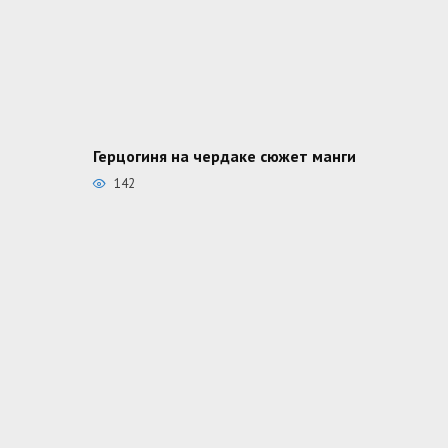
Герцогиня на чердаке сюжет манги
142