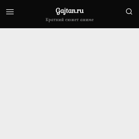
Перейти
Gajtan.ru
к
содержанию
Краткий сюжет аниме