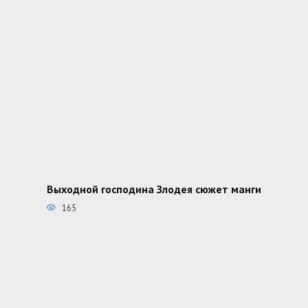
Выходной господина Злодея сюжет манги
165