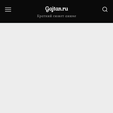
Перейти
Gajtan.ru
к
содержанию
Краткий сюжет аниме