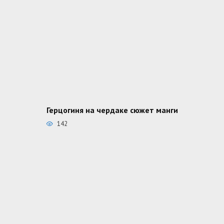
Герцогиня на чердаке сюжет манги
142