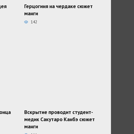
дея
Герцогиня на чердаке сюжет
манги
142
конца
Вскрытие проводит студент-
медик Сакутаро Канбэ сюжет
манги