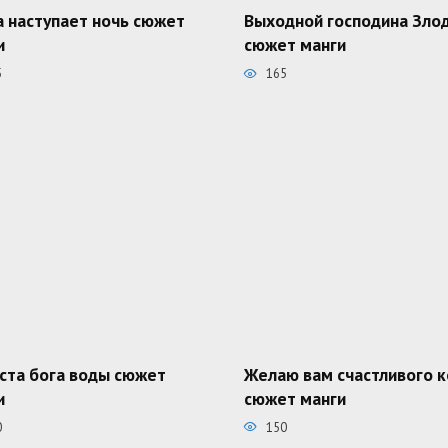
а наступает ночь сюжет
Выходной господина Зло
и
сюжет манги
5
165
ста бога воды сюжет
Желаю вам счастливого 
и
сюжет манги
0
150