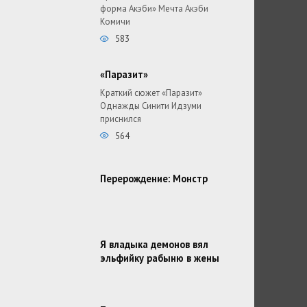
форма Акэби» Мечта Акэби
Комичи
583
«Паразит»
Краткий сюжет «Паразит»
Однажды Синити Идзуми
приснился
564
Перерождение: Монстр
Я владыка демонов вял
эльфийку рабыню в жены