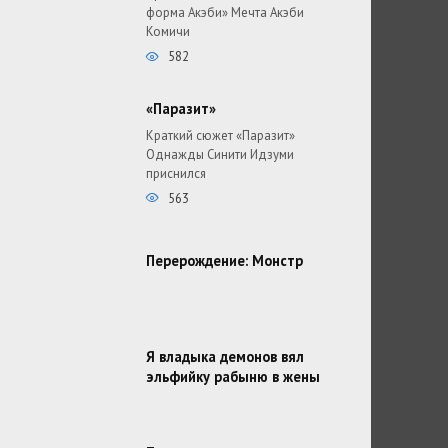
форма Акэби» Мечта Акэби
Комичи
582
«Паразит»
Краткий сюжет «Паразит»
Однажды Синити Идзуми
приснился
563
Перерождение: Монстр
Я владыка демонов вял
эльфийку рабыню в жены