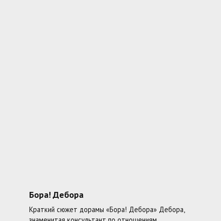
Бора! Дебора
Краткий сюжет дорамы «Бора! Дебора» Дебора,
знаменитая консультант по отношениям