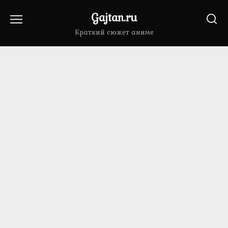
Перейти
Gajtan.ru
к
содержанию
Краткий сюжет аниме