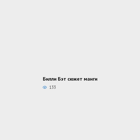
Билли Бэт сюжет манги
133