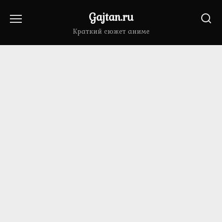
Перейти
Gajtan.ru
к
содержанию
Краткий сюжет аниме