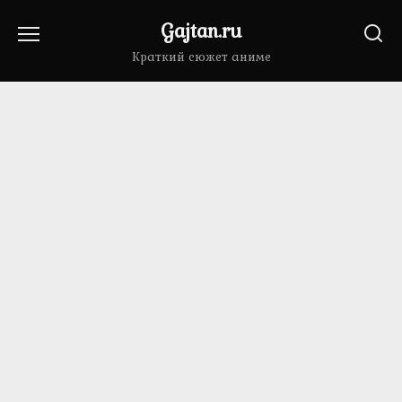
Перейти
Gajtan.ru
к
содержанию
Краткий сюжет аниме