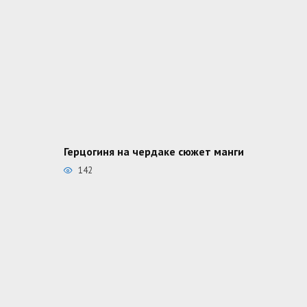
Герцогиня на чердаке сюжет манги
142