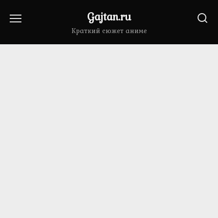
Перейти
Gajtan.ru
к
содержанию
Краткий сюжет аниме