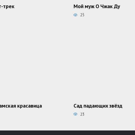
-трек
Мой муж О Чжак Ду
25
амская красавица
Сад падающих звёзд
23