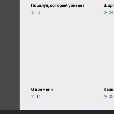
Поцелуй, который убивает
Шорт
41
24
О времени
Канн
14
25