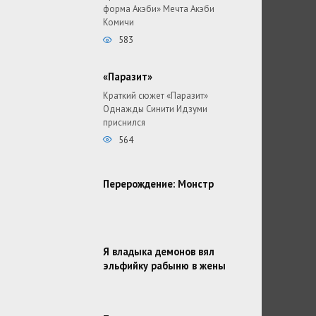
форма Акэби» Мечта Акэби
Комичи
583
«Паразит»
Краткий сюжет «Паразит»
Однажды Синити Идзуми
приснился
564
Перерождение: Монстр
Я владыка демонов вял
эльфийку рабыню в жены