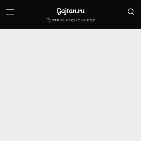
Перейти
Gajtan.ru
к
содержанию
Краткий сюжет аниме