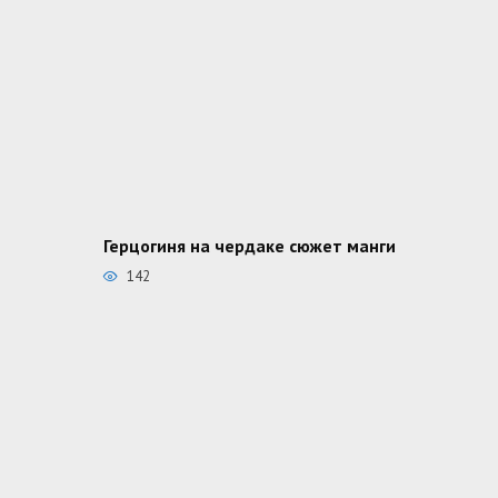
Герцогиня на чердаке сюжет манги
142