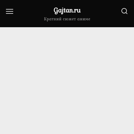
Перейти
Gajtan.ru
к
содержанию
Краткий сюжет аниме