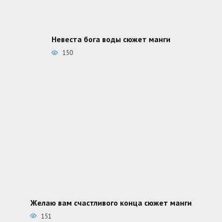
Невеста бога воды сюжет манги
150
Желаю вам счастливого конца сюжет манги
151