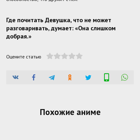
Где почитать Девушка, что не может
разговаривать, думает: «Она слишком
добрая.»
Оцените статью
Похожие аниме