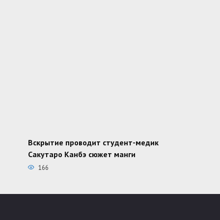
Вскрытие проводит студент-медик
Сакутаро Канбэ сюжет манги
166