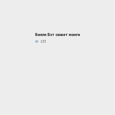
Билли Бэт сюжет манги
133