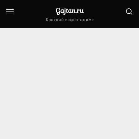
Перейти
Gajtan.ru
к
содержанию
Краткий сюжет аниме