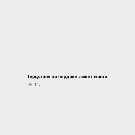
Герцогиня на чердаке сюжет манги
142