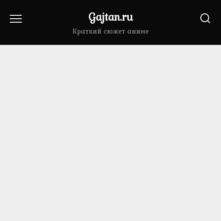
Перейти
Gajtan.ru
к
содержанию
Краткий сюжет аниме