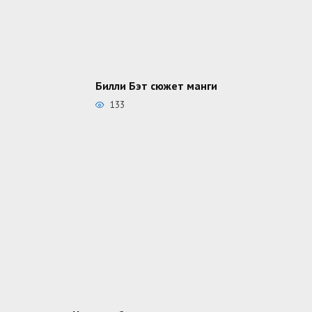
Билли Бэт сюжет манги
133