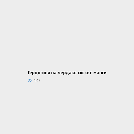
Герцогиня на чердаке сюжет манги
142