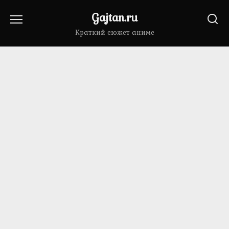
Перейти
Gajtan.ru
к
содержанию
Краткий сюжет аниме