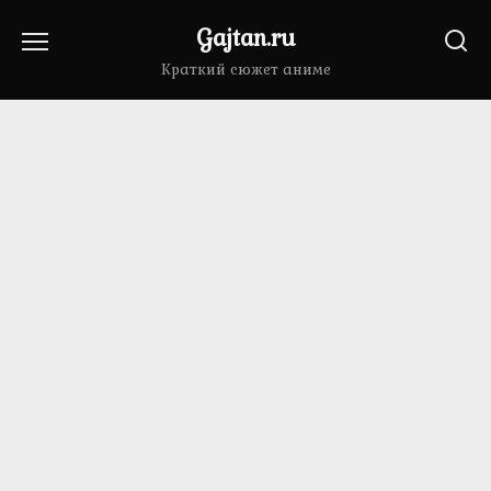
Перейти
Gajtan.ru
к
содержанию
Краткий сюжет аниме