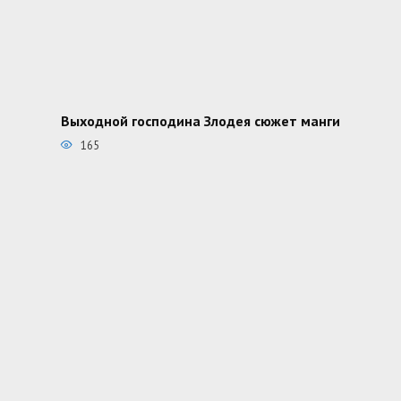
Выходной господина Злодея сюжет манги
165