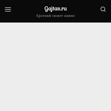
Перейти
Gajtan.ru
к
содержанию
Краткий сюжет аниме