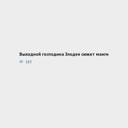
Выходной господина Злодея сюжет манги
165