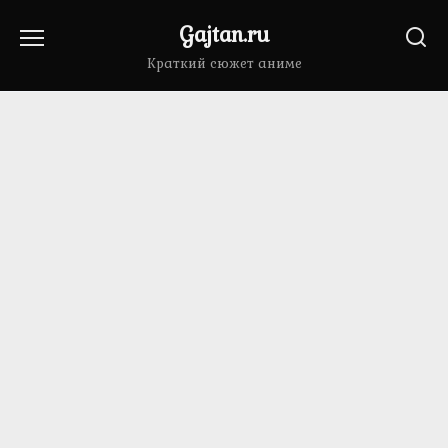
Перейти
Gajtan.ru
к
содержанию
Краткий сюжет аниме