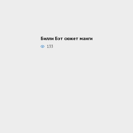
Билли Бэт сюжет манги
133