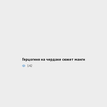
Герцогиня на чердаке сюжет манги
142