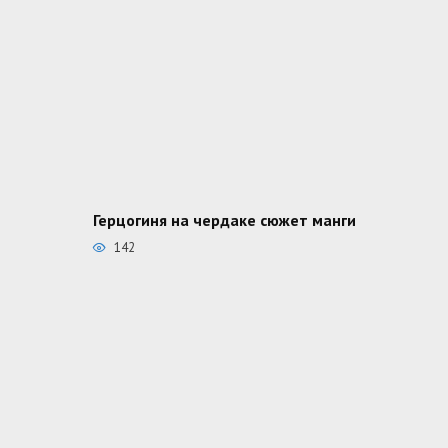
Герцогиня на чердаке сюжет манги
142