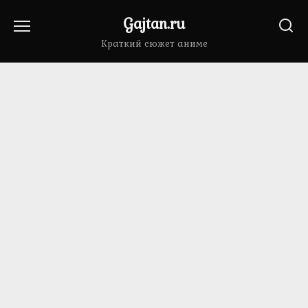
Перейти
Gajtan.ru
к
содержанию
Краткий сюжет аниме