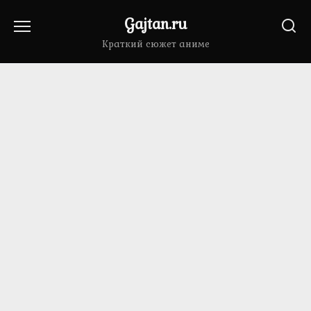
Перейти
Gajtan.ru
к
содержанию
Краткий сюжет аниме