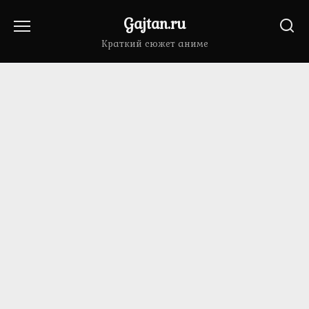
Перейти
Gajtan.ru
к
содержанию
Краткий сюжет аниме