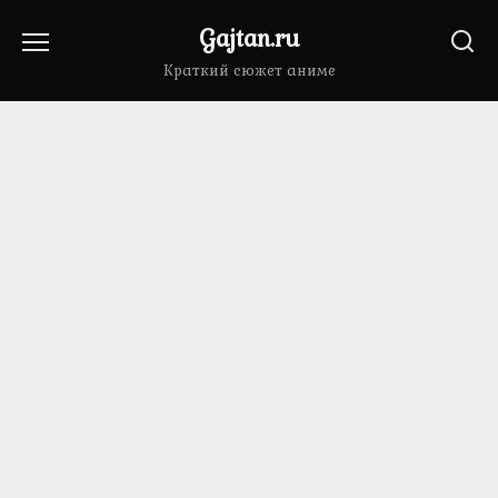
Перейти
Gajtan.ru
к
содержанию
Краткий сюжет аниме