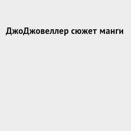
ДжоДжовеллер сюжет манги