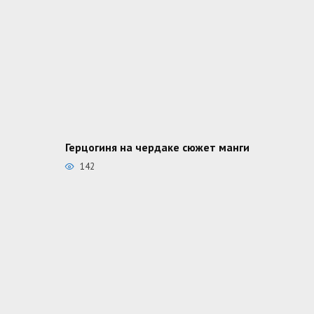
Герцогиня на чердаке сюжет манги
142