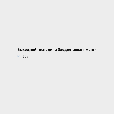
Выходной господина Злодея сюжет манги
165