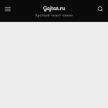
Перейти
Gajtan.ru
к
содержанию
Краткий сюжет аниме