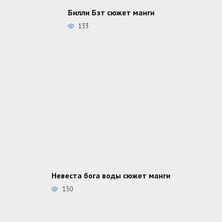
Билли Бэт сюжет манги
133
Невеста бога воды сюжет манги
150