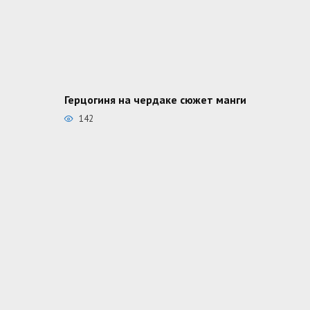
Герцогиня на чердаке сюжет манги
142