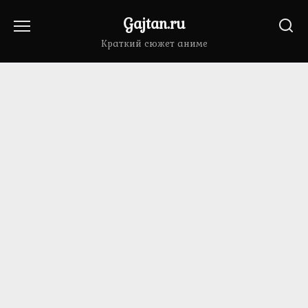
Перейти
Gajtan.ru
к
содержанию
Краткий сюжет аниме