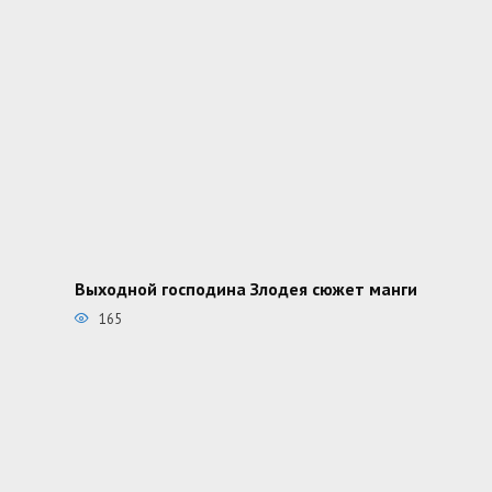
Выходной господина Злодея сюжет манги
165