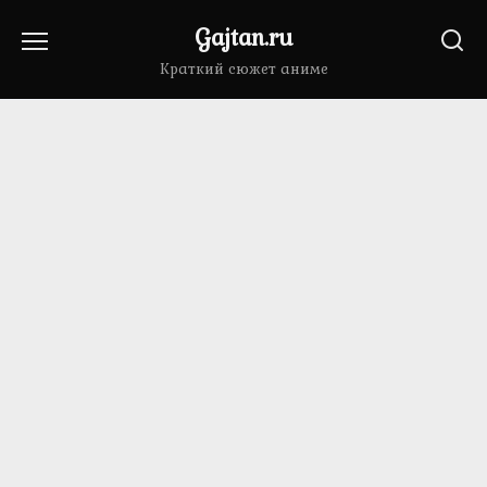
Перейти
Gajtan.ru
к
содержанию
Краткий сюжет аниме