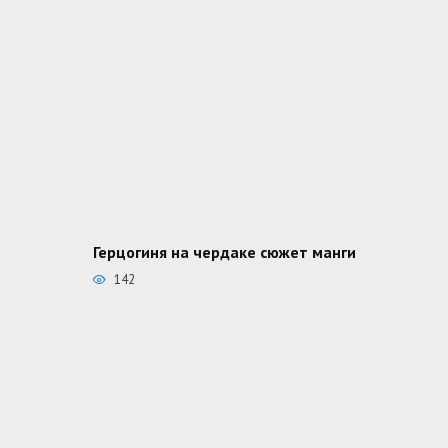
Герцогиня на чердаке сюжет манги
142