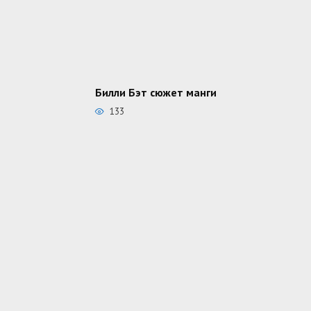
Билли Бэт сюжет манги
133