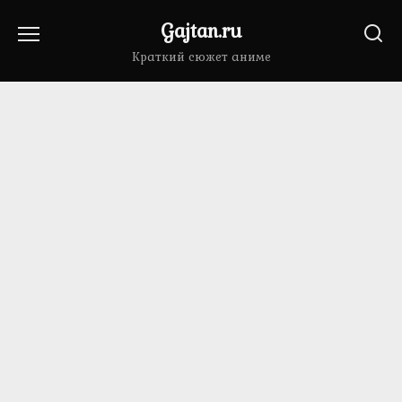
Перейти
Gajtan.ru
к
содержанию
Краткий сюжет аниме