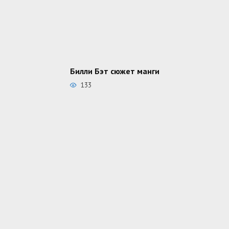
Билли Бэт сюжет манги
133