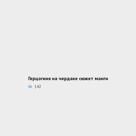
Герцогиня на чердаке сюжет манги
142