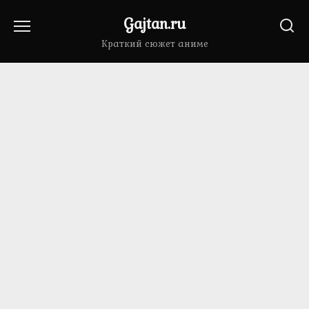
Перейти
Gajtan.ru
к
содержанию
Краткий сюжет аниме