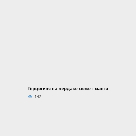
Герцогиня на чердаке сюжет манги
142