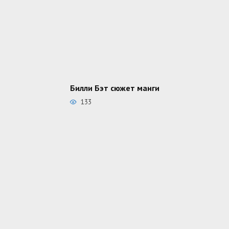
Билли Бэт сюжет манги
133