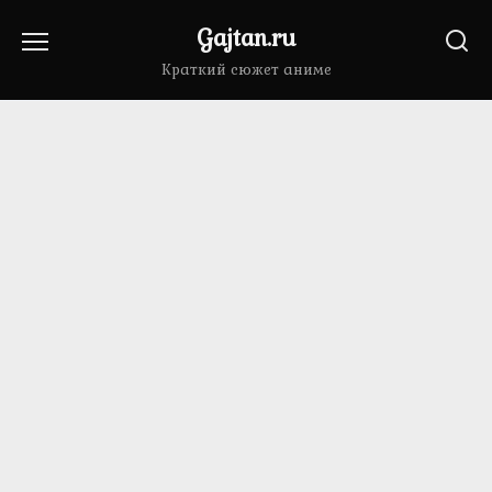
Перейти
Gajtan.ru
к
содержанию
Краткий сюжет аниме