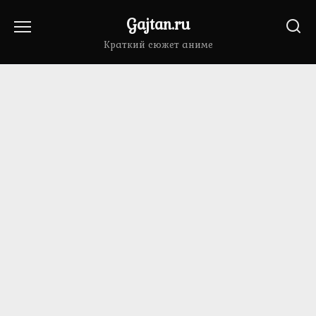
Перейти
Gajtan.ru
к
содержанию
Краткий сюжет аниме