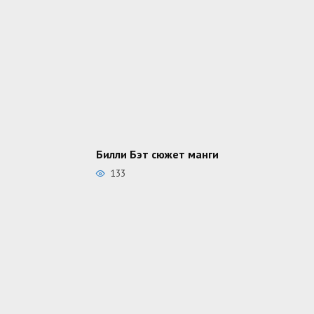
Билли Бэт сюжет манги
133