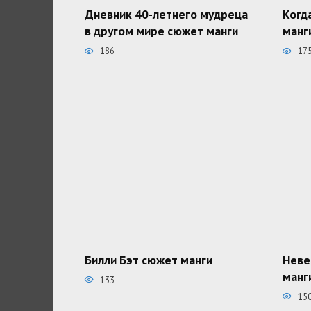
Дневник 40-летнего мудреца
Когд
в другом мире сюжет манги
манг
186
17
Билли Бэт сюжет манги
Неве
манг
133
15