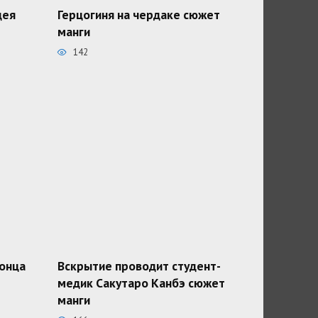
дея
Герцогиня на чердаке сюжет
манги
142
конца
Вскрытие проводит студент-
медик Сакутаро Канбэ сюжет
манги