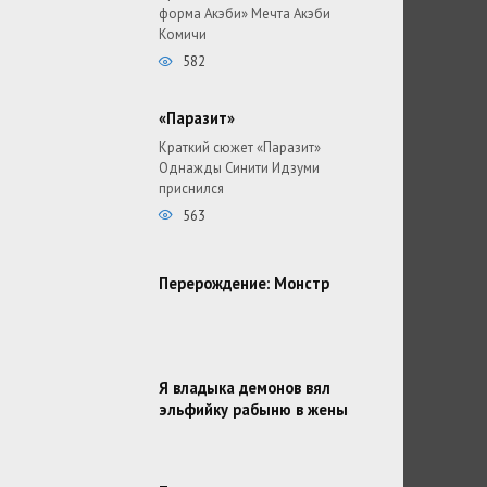
форма Акэби» Мечта Акэби
Комичи
582
«Паразит»
Краткий сюжет «Паразит»
Однажды Синити Идзуми
приснился
563
Перерождение: Монстр
Я владыка демонов вял
эльфийку рабыню в жены