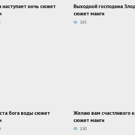
а наступает ночь сюжет
Выходной господина Зло
и
сюжет манги
5
165
ста бога воды сюжет
Желаю вам счастливого 
и
сюжет манги
0
150