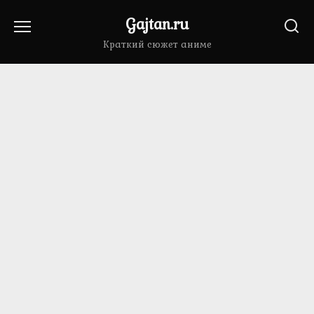
Перейти
Gajtan.ru
к
содержанию
Краткий сюжет аниме