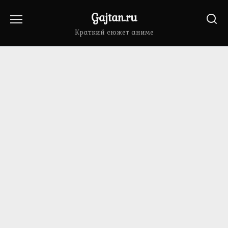
Перейти
Gajtan.ru
к
содержанию
Краткий сюжет аниме